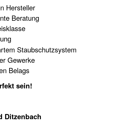
n Hersteller
nte Beratung
isklasse
ung
hrtem Staubschutzsystem
ller Gewerke
en Belags
fekt sein!
d Ditzenbach